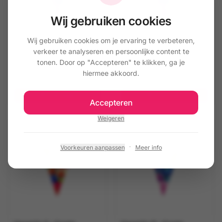
Wij gebruiken cookies
Wij gebruiken cookies om je ervaring te verbeteren,
Vlaggenlijn 30 – 10 meter
Vlaggenlijn 25 – 10 meter
verkeer te analyseren en persoonlijke content te
(Dubbelzijdig)
(Dubbelzijdig)
tonen. Door op "Accepteren" te klikken, ga je
hiermee akkoord.
€ 2,75
€ 2,75
Toevoegen
Toevoegen
Accepteren
Weigeren
·
Voorkeuren aanpassen
Meer info