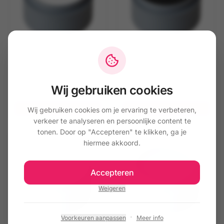
Grimas Water Make-Up Pure 15ml -
Grimas Water Make-Up Pure 15ml -
001 wit
101 zwart
Wij gebruiken cookies
€ 6,50
€ 6,50
Wij gebruiken cookies om je ervaring te verbeteren,
Toevoegen
Toevoegen
verkeer te analyseren en persoonlijke content te
tonen. Door op "Accepteren" te klikken, ga je
hiermee akkoord.
Accepteren
Weigeren
·
Voorkeuren aanpassen
Meer info