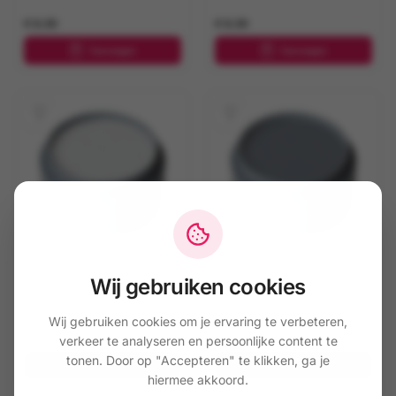
€ 6,50
€ 6,50
Toevoegen
Toevoegen
Grimas Water Make-Up Pure 15ml -
Grimas Water Make-Up Pure 15ml -
Wij gebruiken cookies
102 Lichtgrijs
103 Donkergrijs
Wij gebruiken cookies om je ervaring te verbeteren,
€ 6,50
€ 6,50
verkeer te analyseren en persoonlijke content te
tonen. Door op "Accepteren" te klikken, ga je
Toevoegen
Toevoegen
hiermee akkoord.