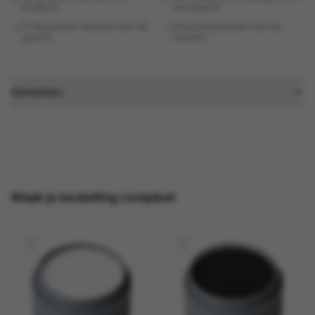
kinderen
verwijderen
Professioneel resultaat voor elk
Groot kleurenpalet voor elk
gezicht
karakter
Kenmerken:
Maak je bestelling compleet