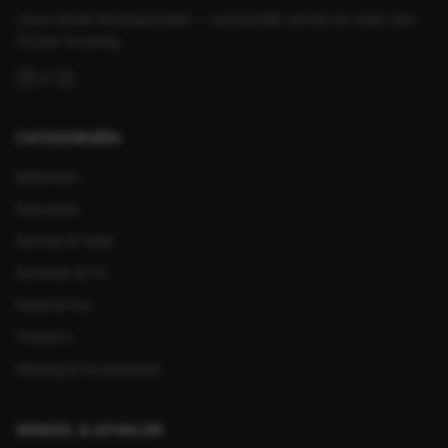
Jouw lokale feestspecialist — persoonlijk advies en meer dan
25 jaar ervaring.
CATEGORIEËN
Ballonnen
Decoratie
Servies & Tafel
Schmink & FX
Feest & Fun
Thema's
Kleding & Accessoires
WINKEL & AFHALEN