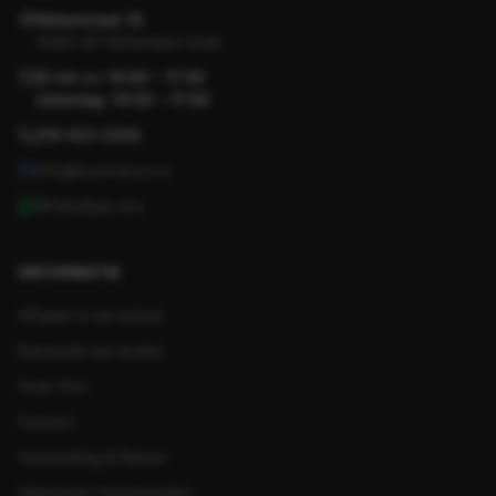
Motorstraat 19
3083 AP Rotterdam-Zuid
Di t/m vr: 10:00 – 17:30
Zaterdag: 10:00 – 17:00
010 423 2204
info@koornenco.nl
WhatsApp ons
INFORMATIE
Afhalen in de winkel
Decoratie op locatie
Over Ons
Contact
Verzending & Retour
Algemene Voorwaarden