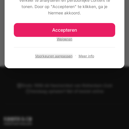
verkeer te analyseren en persoonlijke content te
102 Lichtgrijs
103 Donkergrijs
tonen. Door op "Accepteren" te klikken, ga je
hiermee akkoord.
€ 6,50
€ 6,50
Toevoegen
Toevoegen
Accepteren
Weigeren
·
Voorkeuren aanpassen
Meer info
Sinds 1998 dé feestwinkel van Rotterdam-Zuid
Vandaag ophalen? Bel of bestel online