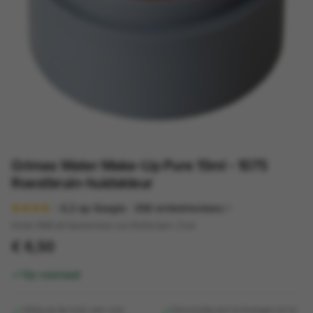
Grimas Water Make-Up Pure 15ml - 1075
Roestbruin-huidskleur
4,3
op Google ·
358
winkelreviews
Sinds 1998 dé feestwinkel van Rotterdam-Zuid
€ 6,50
Op voorraad
Veilig op de huid, ook voor
Eenvoudig aan te brengen en te