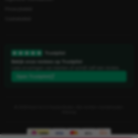
Privacybeleid
Cookiebeleid
Trustpilot
Bekijk onze reviews op Trustpilot
Lees ervaringen van klanten of schrijf zelf een review.
Open Trustpilot
©
2026
Koorn & Co Feestartikelen. Alle rechten voorbehouden.
Sitemap