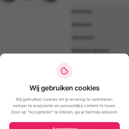
Kenmerken:
Werkwijze:
Verwijderen:
Materialen opruimen:
Wij gebruiken cookies
Wij gebruiken cookies om je ervaring te verbeteren,
verkeer te analyseren en persoonlijke content te tonen.
Door op "Accepteren" te klikken, ga je hiermee akkoord.