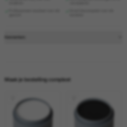
kinderen
verwijderen
Professioneel resultaat voor elk
Groot kleurenpalet voor elk
gezicht
karakter
Kenmerken:
Maak je bestelling compleet