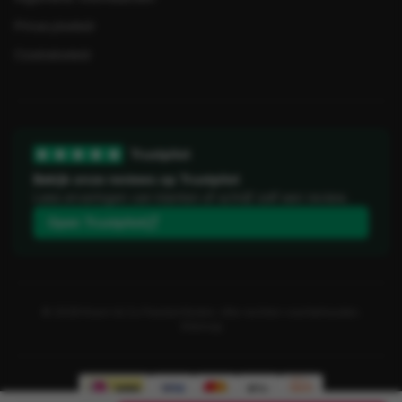
Privacybeleid
Cookiebeleid
Trustpilot
Bekijk onze reviews op Trustpilot
Lees ervaringen van klanten of schrijf zelf een review.
Open Trustpilot
©
2026
Koorn & Co Feestartikelen. Alle rechten voorbehouden.
Sitemap