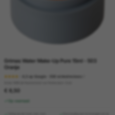
Grimas Water Make-Up Pure 15ml - 503
Oranje
4,3
op Google ·
358
winkelreviews
Sinds 1998 dé feestwinkel van Rotterdam-Zuid
€ 6,50
Op voorraad
Veilig op de huid, ook voor
Eenvoudig aan te brengen en te