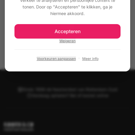
verkeer te analyseren en persoonlijke content te
102 Lichtgrijs
103 Donkergrijs
tonen. Door op "Accepteren" te klikken, ga je
hiermee akkoord.
€ 6,50
€ 6,50
Toevoegen
Toevoegen
Accepteren
Weigeren
·
Voorkeuren aanpassen
Meer info
Sinds 1998 dé feestwinkel van Rotterdam-Zuid
Vandaag ophalen? Bel of bestel online