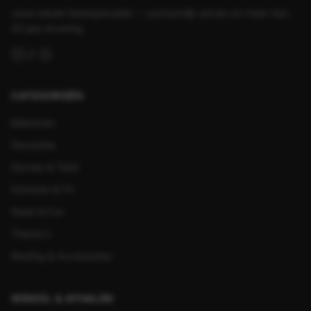
Jouw lokale feestspecialist — persoonlijk advies en meer dan
25 jaar ervaring.
CATEGORIEËN
Ballonnen
Decoratie
Servies & Tafel
Schmink & FX
Feest & Fun
Thema's
Kleding & Accessoires
WINKEL & AFHALEN