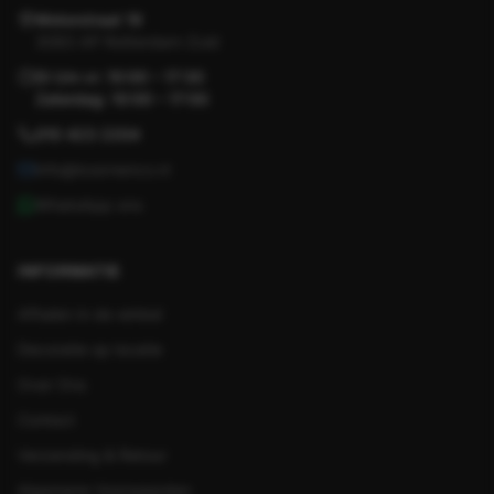
Motorstraat 19
3083 AP Rotterdam-Zuid
Di t/m vr: 10:00 – 17:30
Zaterdag: 10:00 – 17:00
010 423 2204
info@koornenco.nl
WhatsApp ons
INFORMATIE
Afhalen in de winkel
Decoratie op locatie
Over Ons
Contact
Verzending & Retour
Algemene Voorwaarden