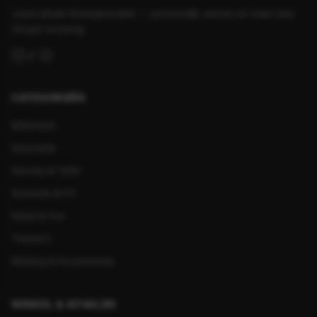
Jouw lokale feestspecialist — persoonlijk advies en meer dan
25 jaar ervaring.
CATEGORIEËN
Ballonnen
Decoratie
Servies & Tafel
Schmink & FX
Feest & Fun
Thema's
Kleding & Accessoires
WINKEL & AFHALEN