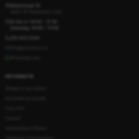
Motorstraat 19
3083 AP Rotterdam-Zuid
Di t/m vr: 10:00 – 17:30
Zaterdag: 10:00 – 17:00
010 423 2204
info@koornenco.nl
WhatsApp ons
INFORMATIE
Afhalen in de winkel
Decoratie op locatie
Over Ons
Contact
Verzending & Retour
Algemene Voorwaarden