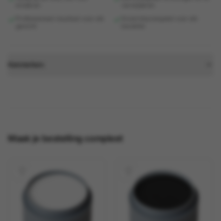
kinderen
verwijderen
Professioneel resultaat voor elk
Groot kleurenpalet voor elk
gezicht
karakter
Kenmerken:
Maak je bestelling compleet