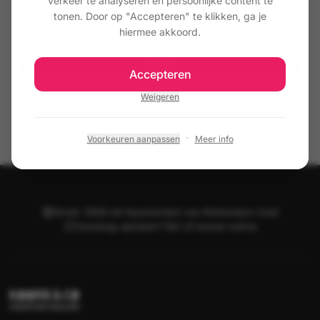
verkeer te analyseren en persoonlijke content te
102 Lichtgrijs
103 Donkergrijs
tonen. Door op "Accepteren" te klikken, ga je
hiermee akkoord.
€ 6,50
€ 6,50
Toevoegen
Toevoegen
Accepteren
Weigeren
·
Voorkeuren aanpassen
Meer info
Sinds 1998 dé feestwinkel van Rotterdam-Zuid
Vandaag ophalen? Bel of bestel online