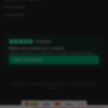
Privacybeleid
Cookiebeleid
Trustpilot
Bekijk onze reviews op Trustpilot
Lees ervaringen van klanten of schrijf zelf een review.
Open Trustpilot
©
2026
Koorn & Co Feestartikelen. Alle rechten voorbehouden.
Sitemap