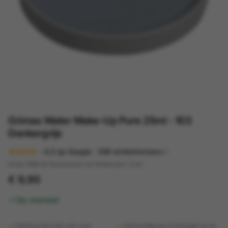
Grimas Water Make-Up Pure 25ml - 103
Donkergrijs
4,3
op Google ·
358
winkelreviews
Sinds 1998 dé feestwinkel van Rotterdam-Zuid
€ 9,90
Op voorraad
Veilig op de huid, ook voor
Eenvoudig aan te brengen en te