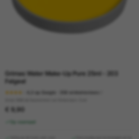
Grimas Water Make-Up Pure 25ml - 203
Felgeel
4,3
op Google ·
358
winkelreviews
Sinds 1998 dé feestwinkel van Rotterdam-Zuid
€ 9,90
Op voorraad
Veilig op de huid, ook voor
Eenvoudig aan te brengen en te