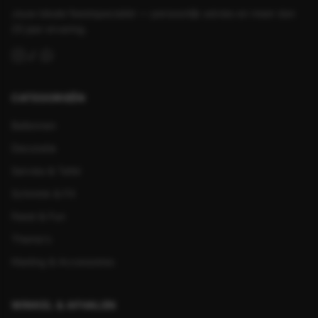
Jouw lokale feestspecialist — persoonlijk advies en meer dan
25 jaar ervaring.
CATEGORIEËN
Ballonnen
Decoratie
Servies & Tafel
Schmink & FX
Feest & Fun
Thema's
Kleding & Accessoires
WINKEL & AFHALEN