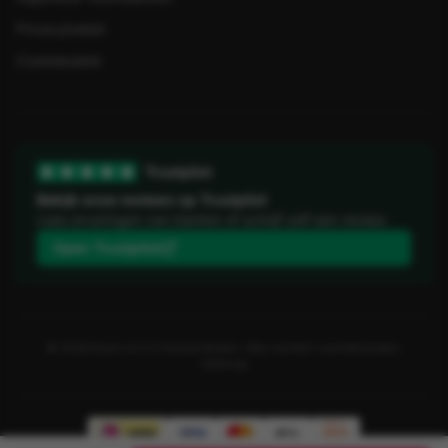
Privacybeleid
Cookiebeleid
Trustpilot
Bekijk onze reviews op Trustpilot
Lees ervaringen van klanten of schrijf zelf een review.
Open Trustpilot
©
2026
Koorn & Co Feestartikelen. Alle rechten voorbehouden.
Sitemap