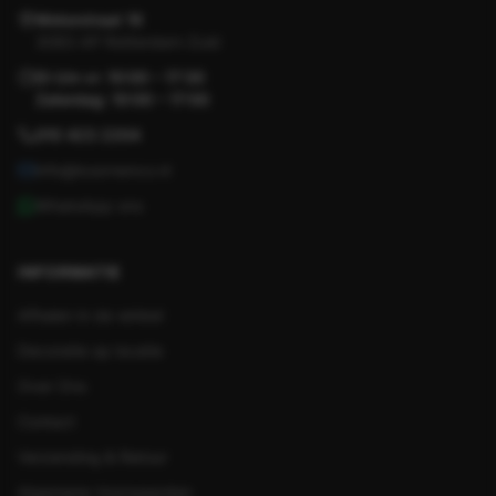
Motorstraat 19
3083 AP Rotterdam-Zuid
Di t/m vr: 10:00 – 17:30
Zaterdag: 10:00 – 17:00
010 423 2204
info@koornenco.nl
WhatsApp ons
INFORMATIE
Afhalen in de winkel
Decoratie op locatie
Over Ons
Contact
Verzending & Retour
Algemene Voorwaarden