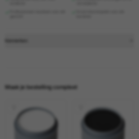
kinderen
verwijderen
Professioneel resultaat voor elk
Groot kleurenpalet voor elk
gezicht
karakter
Kenmerken:
Maak je bestelling compleet