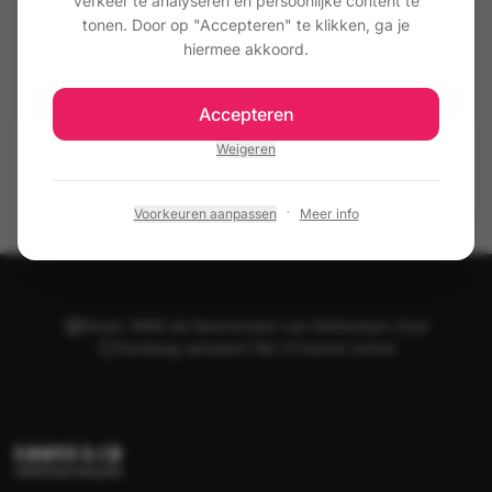
verkeer te analyseren en persoonlijke content te
102 Lichtgrijs
103 Donkergrijs
tonen. Door op "Accepteren" te klikken, ga je
hiermee akkoord.
€ 6,50
€ 6,50
Toevoegen
Toevoegen
Accepteren
Weigeren
·
Voorkeuren aanpassen
Meer info
Sinds 1998 dé feestwinkel van Rotterdam-Zuid
Vandaag ophalen? Bel of bestel online