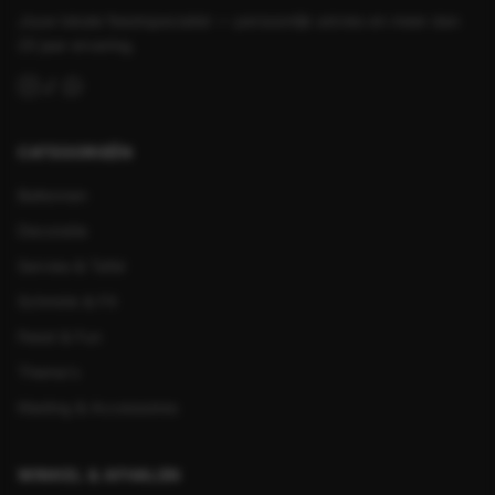
Jouw lokale feestspecialist — persoonlijk advies en meer dan
25 jaar ervaring.
CATEGORIEËN
Ballonnen
Decoratie
Servies & Tafel
Schmink & FX
Feest & Fun
Thema's
Kleding & Accessoires
WINKEL & AFHALEN