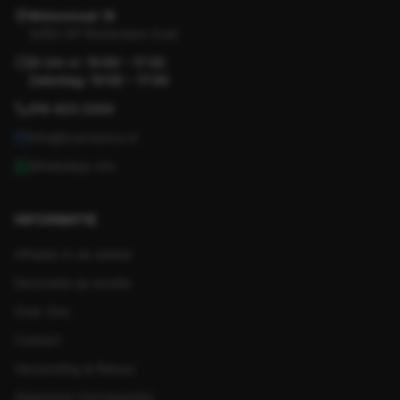
Motorstraat 19
3083 AP Rotterdam-Zuid
Di t/m vr: 10:00 – 17:30
Zaterdag: 10:00 – 17:00
010 423 2204
info@koornenco.nl
WhatsApp ons
INFORMATIE
Afhalen in de winkel
Decoratie op locatie
Over Ons
Contact
Verzending & Retour
Algemene Voorwaarden