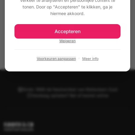
verkeer te analyseren en persoonlijke content te
102 Lichtgrijs
103 Donkergrijs
tonen. Door op "Accepteren" te klikken, ga je
hiermee akkoord.
€ 6,50
€ 6,50
Toevoegen
Toevoegen
Accepteren
Weigeren
·
Voorkeuren aanpassen
Meer info
Sinds 1998 dé feestwinkel van Rotterdam-Zuid
Vandaag ophalen? Bel of bestel online