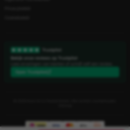
Privacybeleid
Cookiebeleid
Trustpilot
Bekijk onze reviews op Trustpilot
Lees ervaringen van klanten of schrijf zelf een review.
Open Trustpilot
©
2026
Koorn & Co Feestartikelen. Alle rechten voorbehouden.
Sitemap