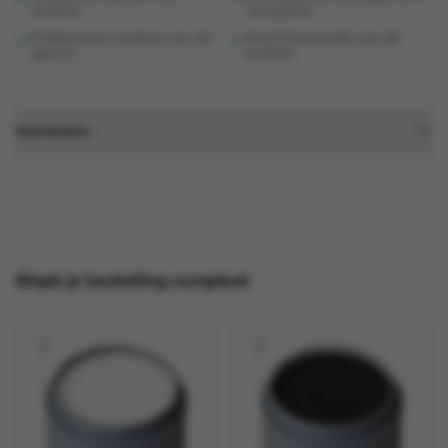
kinderen
verwijderen
Professioneel resultaat voor elk
Groot kleurenpalet voor elk
gezicht
karakter
Kenmerken:
Maak je bestelling compleet