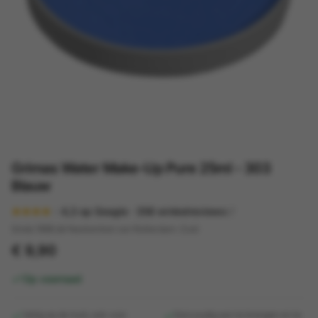
Grimas Water Make-Up Pure 25ml - 303
Blauw
4,3
op Google ·
358
winkelreviews
Sinds 1998 dé feestwinkel van Rotterdam-Zuid
€ 9,90
Op voorraad
Veilig op de huid, ook voor
Eenvoudig aan te brengen en te