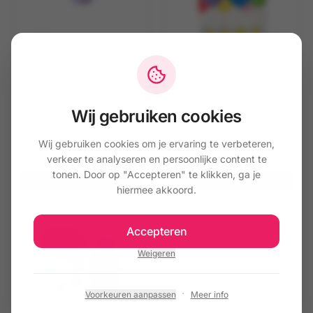
Kettlebell ballongewicht
+
16
Wij gebruiken cookies
Glue Dots - 240 stuks
Wij gebruiken cookies om je ervaring te verbeteren,
verkeer te analyseren en persoonlijke content te
€ 0,99
€ 2,95
tonen. Door op "Accepteren" te klikken, ga je
Toevoegen
Toevoegen
hiermee akkoord.
Accepteren
Weigeren
·
Voorkeuren aanpassen
Meer info