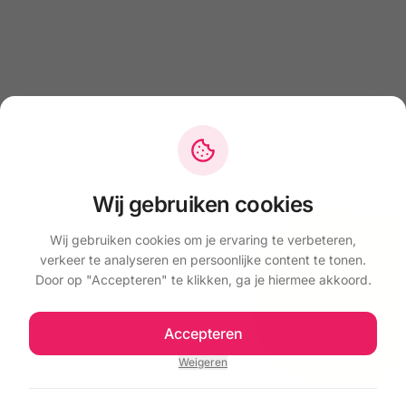
Wij gebruiken cookies
Wij gebruiken cookies om je ervaring te verbeteren,
verkeer te analyseren en persoonlijke content te tonen.
Door op "Accepteren" te klikken, ga je hiermee akkoord.
Accepteren
Weigeren