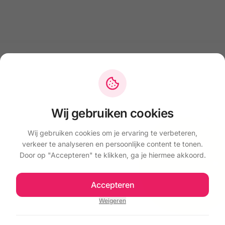
Wij gebruiken cookies
Wij gebruiken cookies om je ervaring te verbeteren,
verkeer te analyseren en persoonlijke content te tonen.
Door op "Accepteren" te klikken, ga je hiermee akkoord.
Accepteren
Weigeren