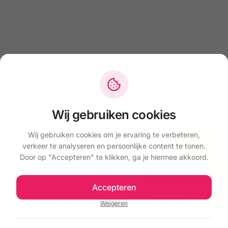
Wij gebruiken cookies
Wij gebruiken cookies om je ervaring te verbeteren,
verkeer te analyseren en persoonlijke content te tonen.
Door op "Accepteren" te klikken, ga je hiermee akkoord.
Accepteren
Weigeren