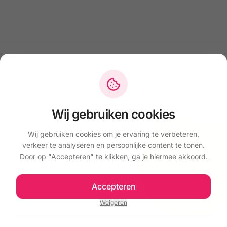
Wij gebruiken cookies
Wij gebruiken cookies om je ervaring te verbeteren,
verkeer te analyseren en persoonlijke content te tonen.
Door op "Accepteren" te klikken, ga je hiermee akkoord.
Accepteren
Weigeren