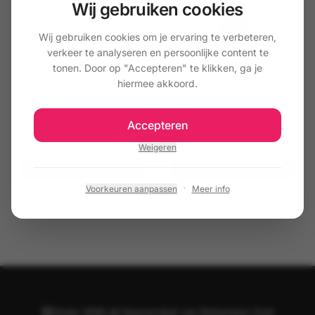
Wij gebruiken cookies
Wij gebruiken cookies om je ervaring te verbeteren,
verkeer te analyseren en persoonlijke content te
tonen. Door op "Accepteren" te klikken, ga je
hiermee akkoord.
Tafelconfetti Cijfer 25 Zilver – 14
Tafelconfetti Cijfer 1 Jaar Gekleurd
gram
– 14 gram
Accepteren
€ 1,95
€ 1,95
Weigeren
Toevoegen
Toevoegen
·
Voorkeuren aanpassen
Meer info
Sinds 1998 dé feestwinkel van Rotterdam-Zuid