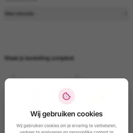
Meer informatie
Maak je bestelling compleet
Wij gebruiken cookies
Wij gebruiken cookies om je ervaring te verbeteren,
verkeer te analyseren en persoonlijke content te