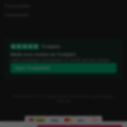
Privacybeleid
Cookiebeleid
Trustpilot
Bekijk onze reviews op Trustpilot
Lees ervaringen van klanten of schrijf zelf een review.
Open Trustpilot
©
2026
Koorn & Co Feestartikelen. Alle rechten voorbehouden.
Sitemap