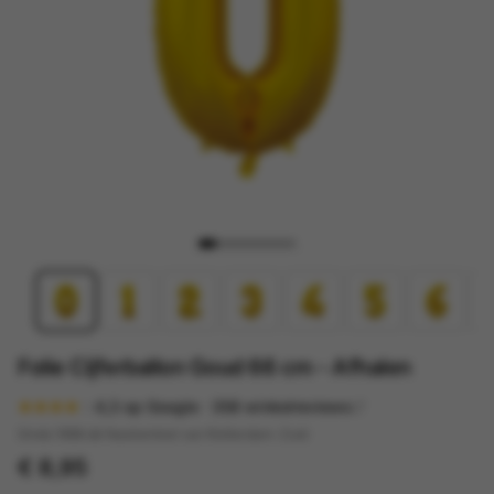
Folie Cijferballon Goud 66 cm - Afhalen
4,3
op Google ·
358
winkelreviews
Sinds 1998 dé feestwinkel van Rotterdam-Zuid
€ 8,95