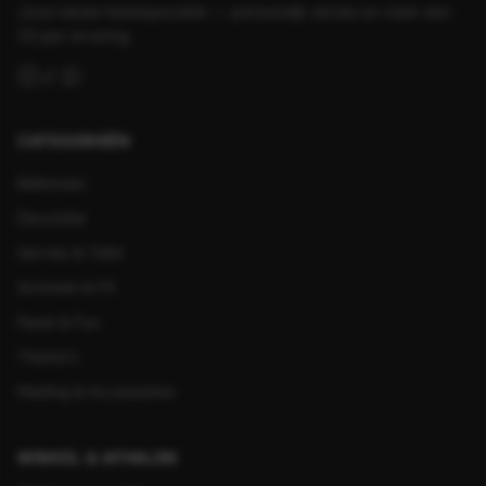
Jouw lokale feestspecialist — persoonlijk advies en meer dan
25 jaar ervaring.
CATEGORIEËN
Ballonnen
Decoratie
Servies & Tafel
Schmink & FX
Feest & Fun
Thema's
Kleding & Accessoires
WINKEL & AFHALEN