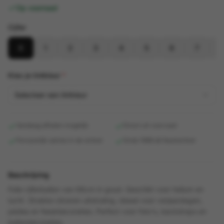
Op voorraad
Cijfer
0
1
2
3
4
5
6
7
Kies je lintkleur
*
Selecteer een lintkleur
Vandaag afhalen mogelijk
Direct uit voorraad
Persoonlijk advies in de winkel
Sinds 1998 dé feestwinkel
Beschrijving
Folie cijferballon van 66cm in goud. Geschikt voor helium en
lucht. Strakke zilveren uitstraling, ideaal voor verjaardagen,
jubilea en feestdecoraties. Perfect voor foto's, backdrops en
ballondecoraties.