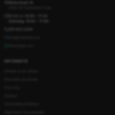
Motorstraat 19
3083 AP Rotterdam-Zuid
Di t/m vr: 10:00 – 17:30
Zaterdag: 10:00 – 17:00
010 423 2204
info@koornenco.nl
WhatsApp ons
INFORMATIE
Afhalen in de winkel
Decoratie op locatie
Over Ons
Contact
Verzending & Retour
Algemene Voorwaarden