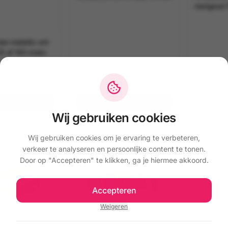
roségoud 
en metallic wit
25 of 100 stuks
100 st
€ 4,95
€ 4,95
oevoegen
Toevoegen
Wij gebruiken cookies
Wij gebruiken cookies om je ervaring te verbeteren,
verkeer te analyseren en persoonlijke content te tonen.
Door op "Accepteren" te klikken, ga je hiermee akkoord.
Accepteren
Weigeren