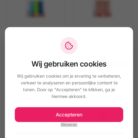
Taartkaarsjes blauw met houders –
Taartkaarsjes roségoud met
24 stuks
houders – 12 stuks
€ 1,99
€ 1,50
Wij gebruiken cookies
Toevoegen
Uitverkocht
Wij gebruiken cookies om je ervaring te verbeteren,
verkeer te analyseren en persoonlijke content te
tonen. Door op "Accepteren" te klikken, ga je
hiermee akkoord.
Accepteren
Weigeren