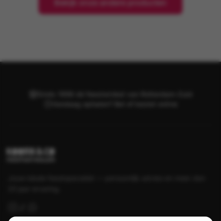
Bekijk onze andere producten
Sinds 1998 dé feestwinkel van Rotterdam-Zuid
Vandaag ophalen? Bel of bestel online
Jouw lokale feestspecialist — persoonlijk advies en meer dan
25 jaar ervaring.