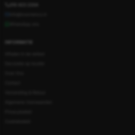
010 423 2204
info@koornenco.nl
WhatsApp ons
INFORMATIE
Afhalen in de winkel
Decoratie op locatie
Over Ons
Contact
Verzending & Retour
Algemene Voorwaarden
Privacybeleid
Cookiebeleid