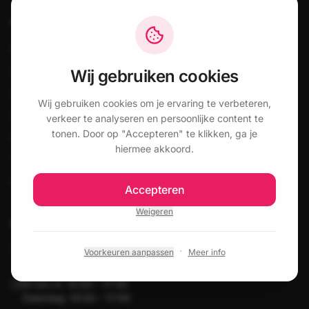
CATEGORIEËN
Ballonnen
Decoratie
Wij gebruiken cookies
Servies & Tafel
Wij gebruiken cookies om je ervaring te verbeteren,
Schmink & FX
verkeer te analyseren en persoonlijke content te
tonen. Door op "Accepteren" te klikken, ga je
Feest & Fun
hiermee akkoord.
Thema's
Kleding & Accessoires
Accepteren
Weigeren
WINKEL & AFHALEN
Motorstraat 19
·
Voorkeuren aanpassen
Meer info
3083 AP Rotterdam-Zuid
Di t/m vr: 10:00 – 17:30
Zaterdag: 10:00 – 17:00