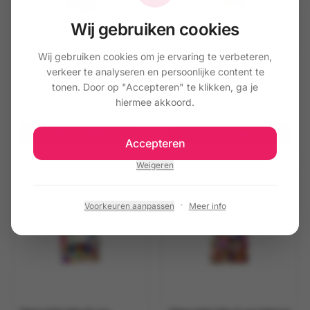
Wij gebruiken cookies
Wij gebruiken cookies om je ervaring te verbeteren,
Tafelconfetti Cijfer 35 Jaar
Tafelconfetti Cijfer 30 Jaar
verkeer te analyseren en persoonlijke content te
Gekleurd – 14 gram
Gekleurd – 14 gram
tonen. Door op "Accepteren" te klikken, ga je
hiermee akkoord.
€ 1,95
€ 1,95
Toevoegen
Toevoegen
Accepteren
Weigeren
·
Voorkeuren aanpassen
Meer info