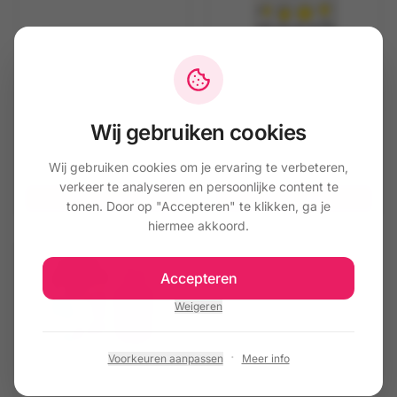
Kettlebell ballongewicht
+
16
Glue Dots - 240 stuks
Wij gebruiken cookies
Wij gebruiken cookies om je ervaring te verbeteren,
€ 0,99
€ 2,95
verkeer te analyseren en persoonlijke content te
Toevoegen
Toevoegen
tonen. Door op "Accepteren" te klikken, ga je
hiermee akkoord.
Accepteren
Weigeren
·
Voorkeuren aanpassen
Meer info
Helium tank voor ±23 ballonnen