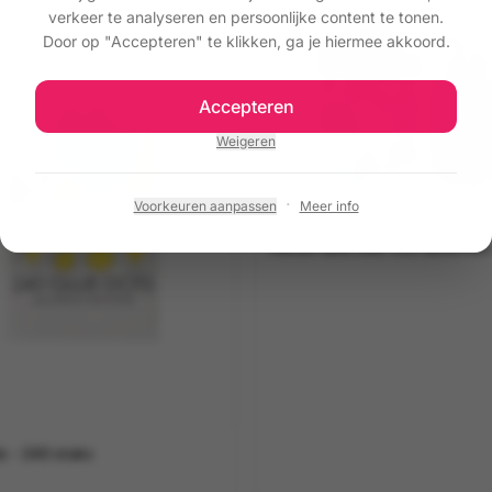
verkeer te analyseren en persoonlijke content te tonen.
Door op "Accepteren" te klikken, ga je hiermee akkoord.
Accepteren
Weigeren
·
Voorkeuren aanpassen
Meer info
Helium tank voor ±23 ballonnen
s - 240 stuks