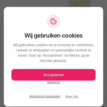
Kettlebell ballongewicht
+
16
Glue Dots - 240 stuks
Wij gebruiken cookies
Wij gebruiken cookies om je ervaring te verbeteren,
€ 0,99
€ 2,95
verkeer te analyseren en persoonlijke content te
Toevoegen
Toevoegen
tonen. Door op "Accepteren" te klikken, ga je
hiermee akkoord.
Accepteren
Weigeren
·
Voorkeuren aanpassen
Meer info
Helium tank voor ±23 ballonnen