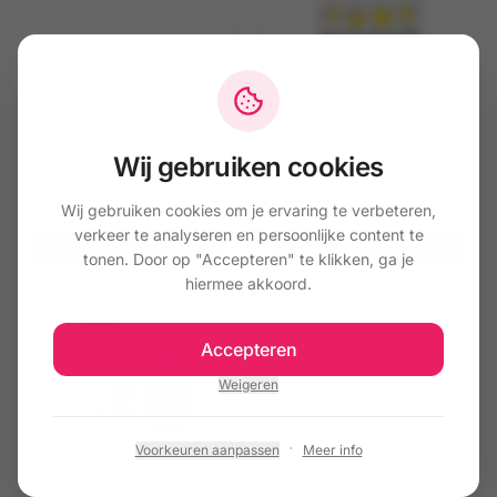
Kettlebell ballongewicht
+
16
Wij gebruiken cookies
Glue Dots - 240 stuks
Wij gebruiken cookies om je ervaring te verbeteren,
€ 0,99
€ 2,95
verkeer te analyseren en persoonlijke content te
Toevoegen
Toevoegen
tonen. Door op "Accepteren" te klikken, ga je
hiermee akkoord.
Accepteren
Weigeren
·
Voorkeuren aanpassen
Meer info
Helium tank voor ±23 ballonnen