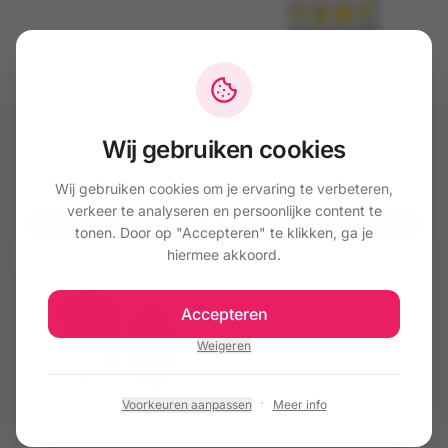
Kettlebell ballongewicht
+
16
Glue Dots - 240 stuks
Wij gebruiken cookies
Wij gebruiken cookies om je ervaring te verbeteren,
€ 0,99
€ 2,95
verkeer te analyseren en persoonlijke content te
Toevoegen
Toevoegen
tonen. Door op "Accepteren" te klikken, ga je
hiermee akkoord.
Accepteren
Weigeren
·
Voorkeuren aanpassen
Meer info
Helium tank voor ±23 ballonnen