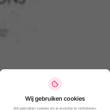
Wij gebruiken cookies
Wij gebruiken cookies om je ervaring te verbeteren,