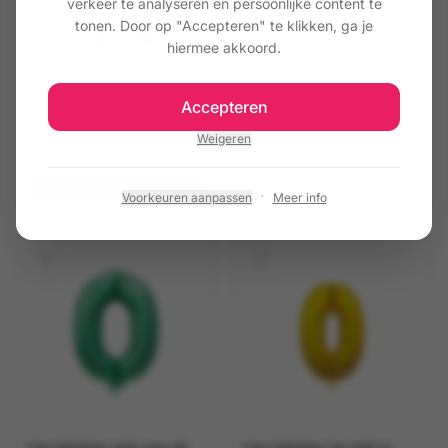
verkeer te analyseren en persoonlijke content te
Folieballon hart regenboog 45 cm
tonen. Door op "Accepteren" te klikken, ga je
hiermee akkoord.
Lederhosen Otto | Oktoberfest &
Accepteren
Carnaval
Weigeren
€ 39,95
€ 3,95
Toevoegen
·
Uitverkocht
Voorkeuren aanpassen
Meer info