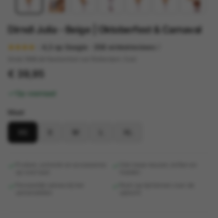
Dirndl Julia - Beige | Oktoberfest & Carnaval
4,3
op Google ·
358
winkelreviews
Sinds 1998 dé feestwinkel van Rotterdam-Zuid
€ 39,95
Op voorraad
Maat
XS
S
M
L
XL
Pruiken, schmink en accessoires
Ook losse neuzen, brillen en
op voorraad
hoeden
Persoonlijk advies bij het
Ruim op tijd binnen voor de
samenstellen
optocht