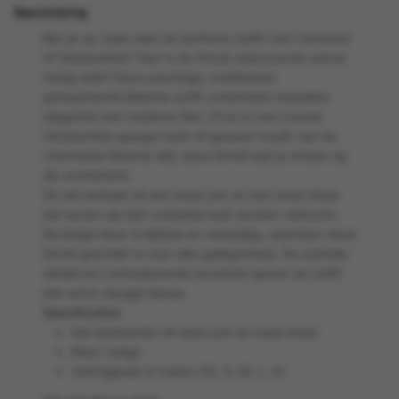
Beschrijving
Ben je op zoek naar de perfecte outfit voor Carnaval
of Oktoberfest? Dan is de Dirndl Julia precies wat je
nodig hebt! Deze prachtige, traditioneel
geïnspireerde Beierse outfit combineert klassieke
elegantie met moderne flair. Of je nu een trouwe
Oktoberfest-ganger bent of gewoon houdt van de
charmante Beierse stijl, deze Dirndl laat je stralen op
elk evenement.
De set bestaat uit een losse jurk en een losse bloes
die samen als één complete look worden verkocht.
De beige kleur is tijdloos en veelzijdig, waardoor deze
Dirndl geschikt is voor elke gelegenheid. De subtiele
details en contrasterende accenten geven de outfit
een extra vleugje klasse.
Specificaties
Set bestaande uit losse jurk en losse bloes
Kleur: beige
Verkrijgbaar in maten XS, S, M, L, XL