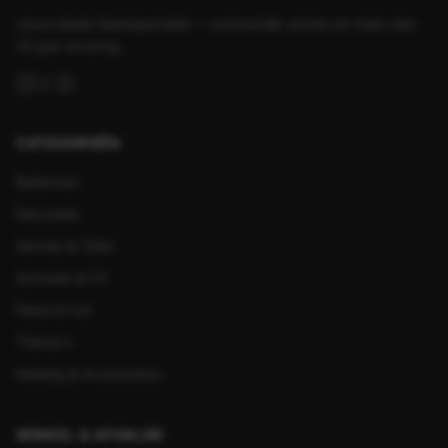
Jouw lokale feestspecialist — persoonlijk advies en meer dan
25 jaar ervaring.
CATEGORIEËN
Ballonnen
Decoratie
Servies & Tafel
Schmink & FX
Feest & Fun
Thema's
Kleding & Accessoires
WINKEL & AFHALEN