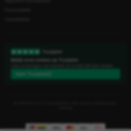
Algemene Voorwaarden
Privacybeleid
Cookiebeleid
Trustpilot
Bekijk onze reviews op Trustpilot
Lees ervaringen van klanten of schrijf zelf een review.
Open Trustpilot
©
2026
Koorn & Co Feestartikelen. Alle rechten voorbehouden.
Sitemap