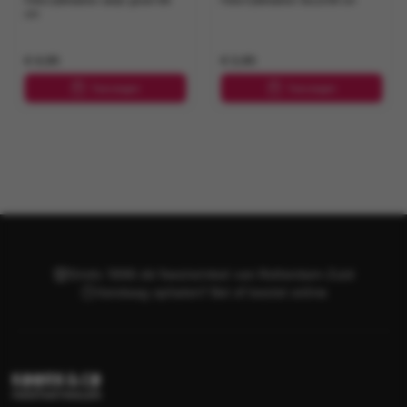
Folie cijferballon satijn groen 86
Folie Cijferballon Goud 66 cm
cm
€ 4,95
€ 3,95
Toevoegen
Toevoegen
Sinds 1998 dé feestwinkel van Rotterdam-Zuid
Vandaag ophalen? Bel of bestel online