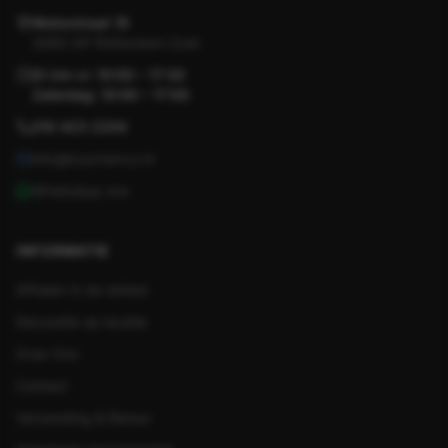
Motorstraat 19
3083 AP Rotterdam-Zuid
Di t/m vr: 10:00 – 17:30
Zaterdag: 10:00 – 17:00
010 423 2204
info@koornenco.nl
WhatsApp ons
INFORMATIE
Afhalen in de winkel
Decoratie op locatie
Over Ons
Contact
Verzending & Retour