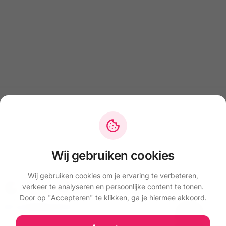
Wij gebruiken cookies
Wij gebruiken cookies om je ervaring te verbeteren,
verkeer te analyseren en persoonlijke content te tonen.
Door op "Accepteren" te klikken, ga je hiermee akkoord.