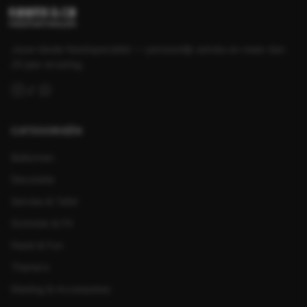
Jouw lokale feestspecialist — persoonlijk advies en meer dan
25 jaar ervaring.
CATEGORIEËN
Ballonnen
Decoratie
Servies & Tafel
Schmink & FX
Feest & Fun
Thema's
Kleding & Accessoires