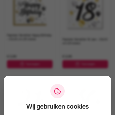
Papieren Servetten Happy Birthday
– 33x33 cm (20 stuks)
Papieren Servetten 18 Jaar – 33x33
cm (20 stuks)
€ 2,95
€ 2,95
Toevoegen
Toevoegen
Wij gebruiken cookies