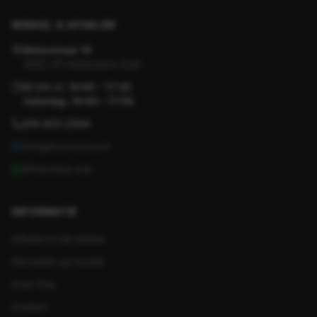
WINKEL & AFHALEN
Motorstraat 19
3083 AP Rotterdam-Zuid
Di t/m vr: 10:00 – 17:30
Zaterdag: 10:00 – 17:00
010 423 2204
info@koornenco.nl
WhatsApp ons
INFORMATIE
Afhalen in de winkel
Decoratie op locatie
Over Ons
Contact