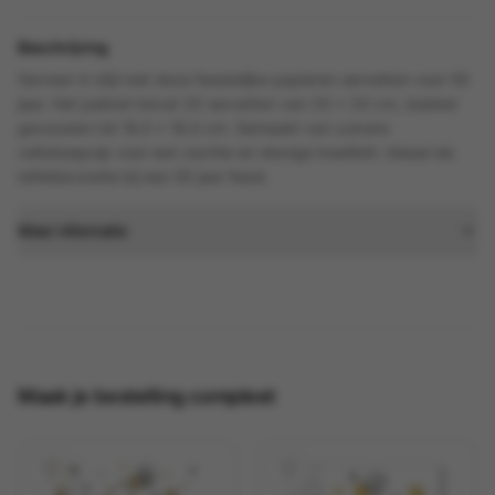
Beschrijving
Serveer in stijl met deze feestelijke papieren servetten voor 50
jaar. Het pakket bevat 20 servetten van 33 x 33 cm, dubbel
gevouwen tot 16,5 x 16,5 cm. Gemaakt van zuivere
cellulosepulp voor een zachte en stevige kwaliteit. Ideaal als
tafeldecoratie bij een 50 jaar feest.
Meer informatie
Maak je bestelling compleet