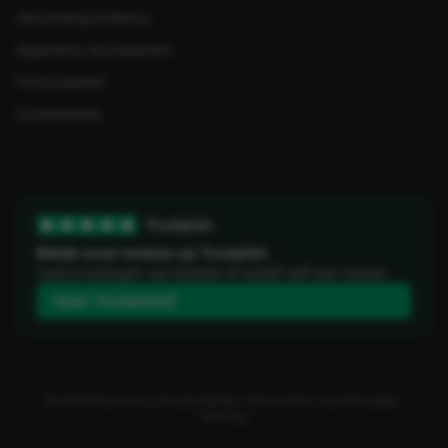
Verzending & Retour
Algemene Voorwaarden
Privacybeleid
Cookiebeleid
Trustpilot
Bekijk onze reviews op Trustpilot
Lees ervaringen van klanten of schrijf zelf een review.
Open Trustpilot
©
2026
Koorn & Co Feestartikelen. Alle rechten voorbehouden.
Sitemap