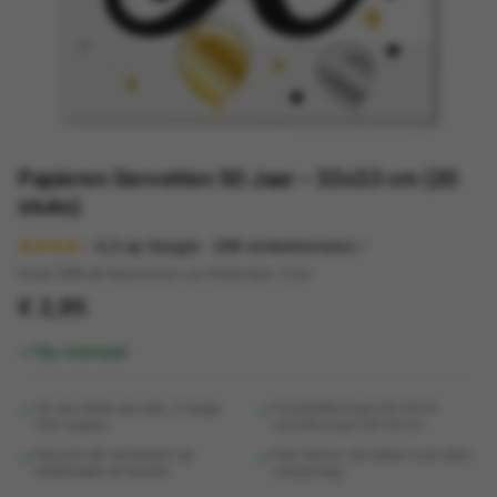
Papieren Servetten 50 Jaar – 33x33 cm (20
stuks)
4,3
op Google ·
358
winkelreviews
Sinds 1998 dé feestwinkel van Rotterdam-Zuid
€ 2,95
Op voorraad
20 servetten per pak, 3-laags
Cocktailformaat 24x24 of
FSC-papier
lunchformaat 33x33 cm
Kleuren die aansluiten op
Ook thema-servetten voor elke
tafelkleden en bestek
verjaardag