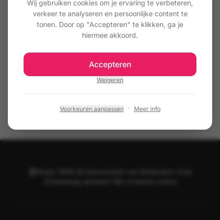
Wij gebruiken cookies om je ervaring te verbeteren,
verkeer te analyseren en persoonlijke content te
Papieren Servetten 21 Jaar – 33x33
cm (20 stuks)
tonen. Door op "Accepteren" te klikken, ga je
Papieren Servetten 30 Jaar – 33x33
cm (20 stuks)
hiermee akkoord.
€ 2,95
€ 2,95
Accepteren
Toevoegen
Toevoegen
Weigeren
·
Voorkeuren aanpassen
Meer info
Sinds 1998 dé feestwinkel van Rotterdam-Zuid
Vandaag ophalen? Bel of bestel online