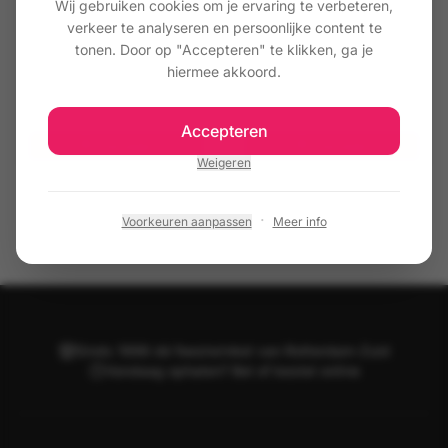
Wij gebruiken cookies om je ervaring te verbeteren,
verkeer te analyseren en persoonlijke content te
tonen. Door op "Accepteren" te klikken, ga je
Papieren Servetten 30 Jaar – 33x33
Papieren Servetten 40 Jaar – 33x33
cm (20 stuks)
cm (20 stuks)
hiermee akkoord.
€ 2,95
€ 2,95
Accepteren
Toevoegen
Toevoegen
Weigeren
·
Voorkeuren aanpassen
Meer info
Sinds 1998 dé feestwinkel van Rotterdam-Zuid
Vandaag ophalen? Bel of bestel online