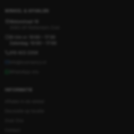
WINKEL & AFHALEN
Motorstraat 19
3083 AP Rotterdam-Zuid
Di t/m vr: 10:00 – 17:30
Zaterdag: 10:00 – 17:00
010 423 2204
info@koornenco.nl
WhatsApp ons
INFORMATIE
Afhalen in de winkel
Decoratie op locatie
Over Ons
Contact