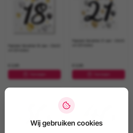
Papieren Servetten 21 Jaar – 33x33
cm (20 stuks)
Papieren Servetten 18 Jaar – 33x33
cm (20 stuks)
€ 2,95
€ 2,95
Toevoegen
Toevoegen
Wij gebruiken cookies