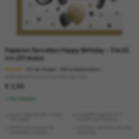
Papieren Servetten Happy Birthday – 33x33
cm (20 stuks)
4,3
op Google ·
358
winkelreviews
Sinds 1998 dé feestwinkel van Rotterdam-Zuid
€ 2,95
Op voorraad
20 servetten per pak, 3-laags
Cocktailformaat 24x24 of
FSC-papier
lunchformaat 33x33 cm
Kleuren die aansluiten op
Ook thema-servetten voor elke
tafelkleden en bestek
verjaardag