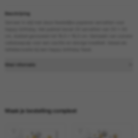
Beschrijving
Serveer in stijl met deze feestelijke papieren servetten voor
happy birthday. Het pakket bevat 20 servetten van 33 x 33
cm, dubbel gevouwen tot 16,5 x 16,5 cm. Gemaakt van zuivere
cellulosepulp voor een zachte en stevige kwaliteit. Ideaal als
tafeldecoratie bij een happy birthday feest.
Meer informatie
Maak je bestelling compleet