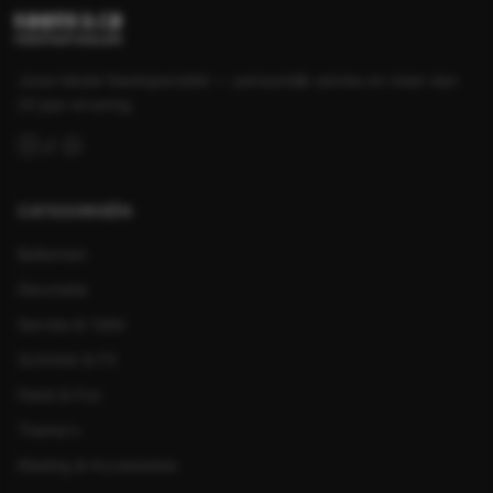
Jouw lokale feestspecialist — persoonlijk advies en meer dan
25 jaar ervaring.
CATEGORIEËN
Ballonnen
Decoratie
Servies & Tafel
Schmink & FX
Feest & Fun
Thema's
Kleding & Accessoires