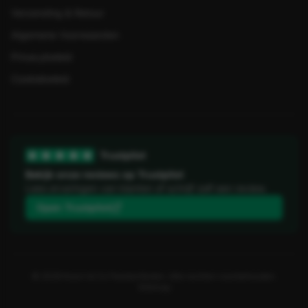
Verzending & Retour
Algemene Voorwaarden
Privacybeleid
Cookiebeleid
Trustpilot
Bekijk onze reviews op Trustpilot
Lees ervaringen van klanten of schrijf zelf een review.
Open Trustpilot
©
2026
Koorn & Co Feestartikelen. Alle rechten voorbehouden.
Sitemap