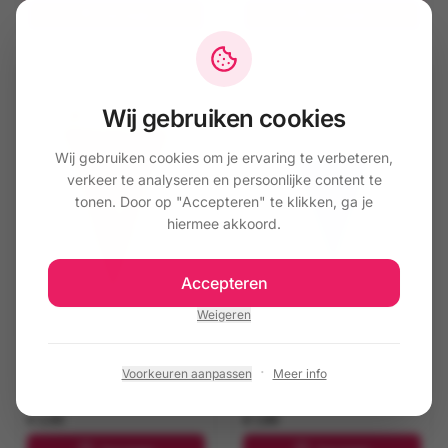
Toevoegen
Toevoegen
Wij gebruiken cookies
Wij gebruiken cookies om je ervaring te verbeteren,
verkeer te analyseren en persoonlijke content te
tonen. Door op "Accepteren" te klikken, ga je
hiermee akkoord.
Accepteren
Weigeren
Vlaggenlijn Oranje 10 meter XXL
Vlaggenlijn Rood Wit Blauw 10
meter
·
Voorkeuren aanpassen
Meer info
€ 2,95
€ 1,99