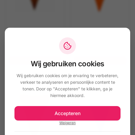
Vlaggenlijn Oranje Glitter 6 meter
Vlaggenlijn Oranje 10 meter
€ 4,25
€ 1,99
Toevoegen
Toevoegen
Wij gebruiken cookies
Wij gebruiken cookies om je ervaring te verbeteren,
verkeer te analyseren en persoonlijke content te
tonen. Door op "Accepteren" te klikken, ga je
hiermee akkoord.
Accepteren
Weigeren