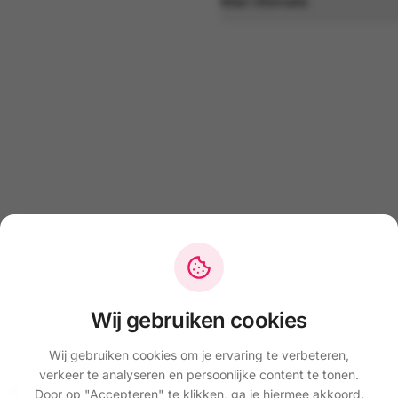
Meer informatie
Wij gebruiken cookies
Wij gebruiken cookies om je ervaring te verbeteren,
verkeer te analyseren en persoonlijke content te tonen.
Door op "Accepteren" te klikken, ga je hiermee akkoord.