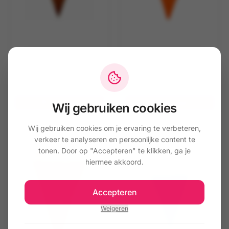
Vlaggenlijn Oranje Glitter 6 meter
Vlaggenlijn Oranje 10 meter
€ 4,25
€ 1,99
Toevoegen
Toevoegen
Wij gebruiken cookies
Wij gebruiken cookies om je ervaring te verbeteren,
verkeer te analyseren en persoonlijke content te
tonen. Door op "Accepteren" te klikken, ga je
hiermee akkoord.
Accepteren
Weigeren