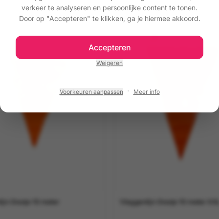
verkeer te analyseren en persoonlijke content te tonen.
Door op "Accepteren" te klikken, ga je hiermee akkoord.
Accepteren
Weigeren
·
Voorkeuren aanpassen
Meer info
ijn Oranje 10 meter
Vlaggenlijn Oranje 10 meter XX